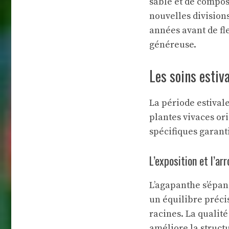
sable et de compos
nouvelles divisions
années avant de fl
généreuse.
Les soins estiv
La période estival
plantes vivaces ori
spécifiques garant
L’exposition et l’ar
L’agapanthe s’épan
un équilibre précis
racines. La qualité
améliore la structu