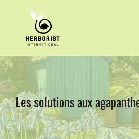
Aller
au
contenu
Les solutions aux agapanthes