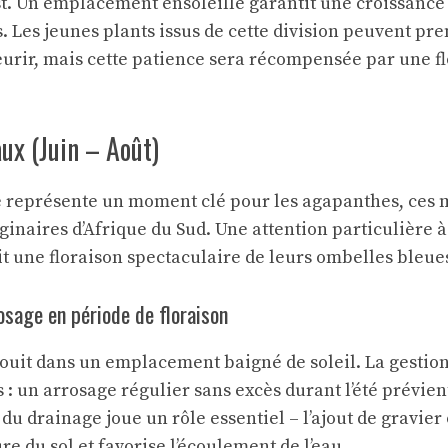
t. Un emplacement ensoleillé garantit une croissance
. Les jeunes plants issus de cette division peuvent pr
eurir, mais cette patience sera récompensée par une f
aux (Juin – Août)
e représente un moment clé pour les agapanthes, ces 
ginaires d’Afrique du Sud. Une attention particulière à
it une floraison spectaculaire de leurs ombelles bleue
rosage en période de floraison
ouit dans un emplacement baigné de soleil. La gestion 
 : un arrosage régulier sans excès durant l’été prévien
 du drainage joue un rôle essentiel – l’ajout de gravier
re du sol et favorise l’écoulement de l’eau.