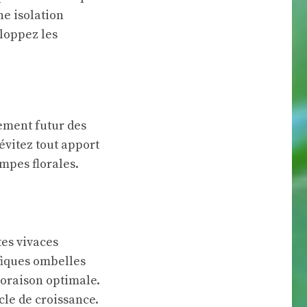
e isolation
eloppez les
ement futur des
évitez tout apport
mpes florales.
es vivaces
fiques ombelles
loraison optimale.
le de croissance.