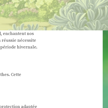
d, enchantent nos
 réussie nécessite
 période hivernale.
thes. Cette
 protection adaptée