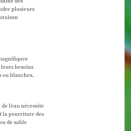
 saine des
endre plusieurs
loraison
magnifiques
 leurs besoins
s ou blanches.
de l’eau nécessite
t la pourriture des
 ou de sable