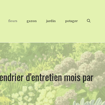
fleurs
gazon
jardin
potager
lendrier d’entretien mois par