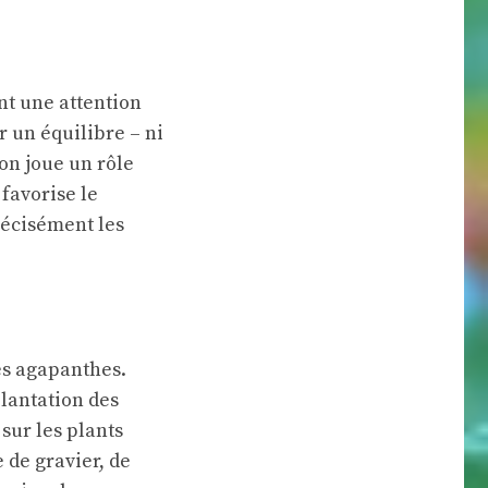
nt une attention
r un équilibre – ni
ion joue un rôle
 favorise le
récisément les
es agapanthes.
plantation des
 sur les plants
 de gravier, de