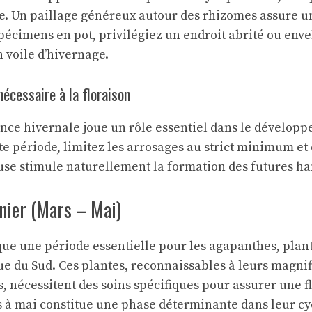
e. Un paillage généreux autour des rhizomes assure un
spécimens en pot, privilégiez un endroit abrité ou env
 voile d’hivernage.
écessaire à la floraison
ce hivernale joue un rôle essentiel dans le développ
te période, limitez les arrosages au strict minimum et 
ause stimule naturellement la formation des futures ha
anier (Mars – Mai)
e une période essentielle pour les agapanthes, plant
que du Sud. Ces plantes, reconnaissables à leurs magni
, nécessitent des soins spécifiques pour assurer une f
 à mai constitue une phase déterminante dans leur cyc